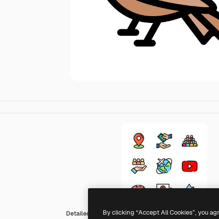
By clicking “Accept All Cookies”, you ag
Detailed Rounded Lineal color