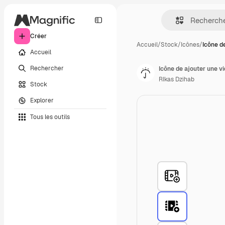
Créer
Accueil
/
Stock
/
Icônes
/
Icône d
Accueil
Rechercher
Icône de ajouter une v
RIkas Dzihab
Stock
Explorer
Tous les outils