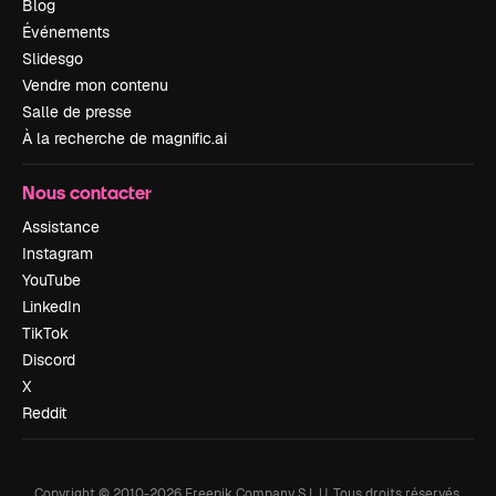
Blog
Événements
Slidesgo
Vendre mon contenu
Salle de presse
À la recherche de magnific.ai
Nous contacter
Assistance
Instagram
YouTube
LinkedIn
TikTok
Discord
X
Reddit
Copyright © 2010-
2026
Freepik Company S.L.U.
Tous droits réservés
.