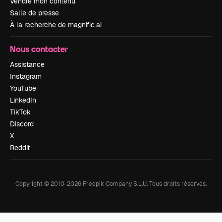
Vendre mon contenu
Salle de presse
À la recherche de magnific.ai
Nous contacter
Assistance
Instagram
YouTube
LinkedIn
TikTok
Discord
X
Reddit
Copyright © 2010-
2026
Freepik Company S.L.U.
Tous droits réservés
.