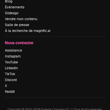
Blog
Événements
Slidesgo
Vendre mon contenu
Salle de presse
À la recherche de magnific.ai
Nous contacter
Assistance
Instagram
YouTube
LinkedIn
TikTok
Discord
X
Reddit
Copyright © 2010-
2026
Freepik Company S.L.U.
Tous droits réservés
.