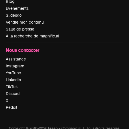
Blog
Événements
Slidesgo
Vendre mon contenu
Salle de presse
À la recherche de magnific.ai
Nous contacter
Assistance
Instagram
YouTube
LinkedIn
TikTok
Discord
X
Reddit
Copyright © 2010-
2026
Freepik Company S.L.U.
Tous droits réservés
.