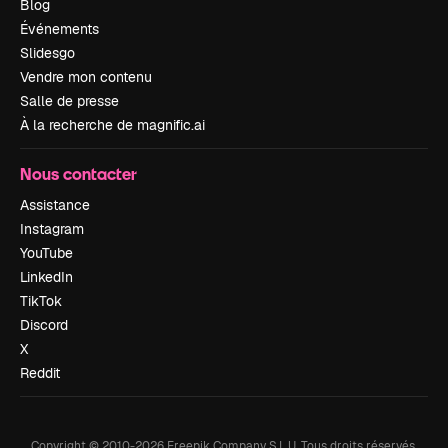
Blog
Événements
Slidesgo
Vendre mon contenu
Salle de presse
À la recherche de magnific.ai
Nous contacter
Assistance
Instagram
YouTube
LinkedIn
TikTok
Discord
X
Reddit
Copyright © 2010-
2026
Freepik Company S.L.U.
Tous droits réservés
.