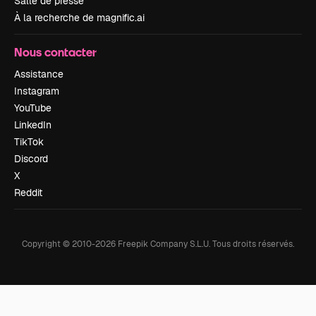
Salle de presse
À la recherche de magnific.ai
Nous contacter
Assistance
Instagram
YouTube
LinkedIn
TikTok
Discord
X
Reddit
Copyright © 2010-
2026
Freepik Company S.L.U.
Tous droits réservés
.