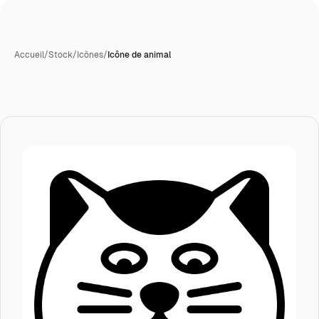
Accueil
/
Stock
/
Icônes
/
Icône de animal