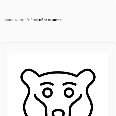
Accueil
/
Stock
/
Icônes
/
Icône de animal