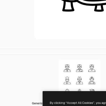
By clicking “Accept All Cookies”, you ag
Generic outline