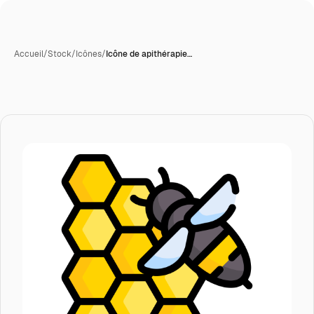
Accueil
/
Stock
/
Icônes
/
Icône de apithérapie…