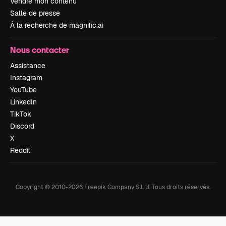
Vendre mon contenu
Salle de presse
À la recherche de magnific.ai
Nous contacter
Assistance
Instagram
YouTube
LinkedIn
TikTok
Discord
X
Reddit
Copyright © 2010-
2026
Freepik Company S.L.U.
Tous droits réservés
.