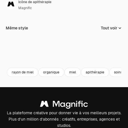
Icône de apithérapie
Magnific
Même style
Tout voir
rayon de miel
organique
miel
apithérapie
soins de
La plateforme créative pour donner vie à vos meilleurs projets.
Plus d’un million d’abonnés : créatifs, entreprises, agences et
studios.