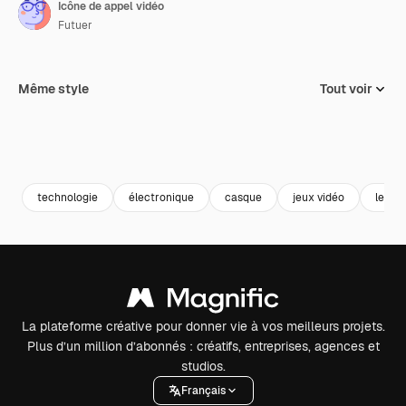
Icône de appel vidéo
Futuer
Même style
Tout voir
technologie
électronique
casque
jeux vidéo
le con
La plateforme créative pour donner vie à vos meilleurs projets.
Plus d’un million d’abonnés : créatifs, entreprises, agences et
studios.
Français