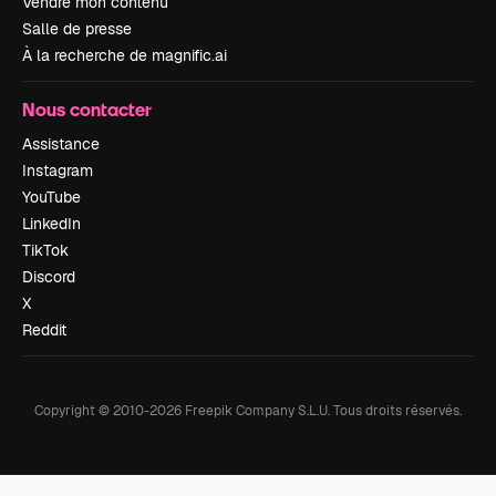
Vendre mon contenu
Salle de presse
À la recherche de magnific.ai
Nous contacter
Assistance
Instagram
YouTube
LinkedIn
TikTok
Discord
X
Reddit
Copyright © 2010-
2026
Freepik Company S.L.U.
Tous droits réservés
.