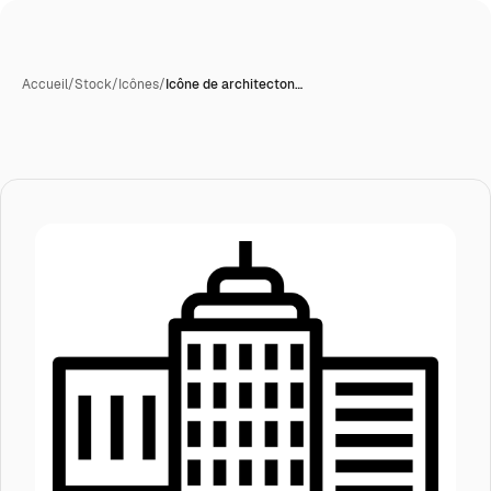
Accueil
/
Stock
/
Icônes
/
Icône de architecton…