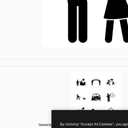
By clicking “Accept All Cookies”, you ag
Generic Others