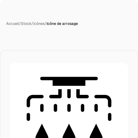
Accueil
/
Stock
/
Icônes
/
Icône de arrosage