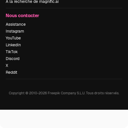
À la recherche de magnific.ai
Nous contacter
Assistance
Instagram
YouTube
LinkedIn
TikTok
Discord
X
Reddit
Copyright © 2010-
2026
Freepik Company S.L.U.
Tous droits réservés
.