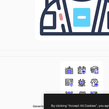
By clicking “Accept All Cookies”, you ag
Generic color lineal-color