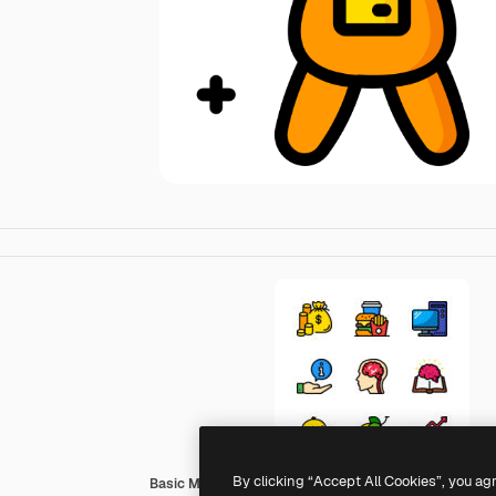
By clicking “Accept All Cookies”, you ag
Basic Miscellany Lineal Color