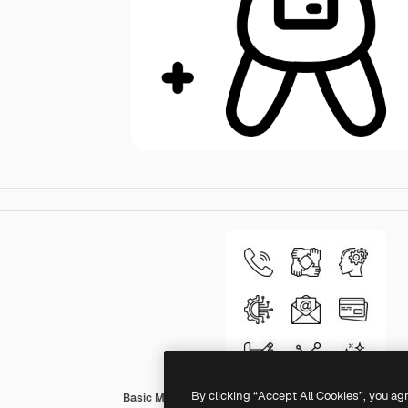
By clicking “Accept All Cookies”, you ag
Basic Miscellany Lineal