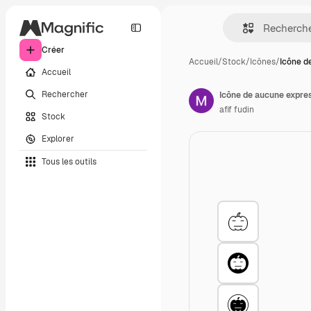
Créer
Accueil
/
Stock
/
Icônes
/
Icône d
Accueil
Rechercher
Icône de aucune expre
afif fudin
Stock
Explorer
Tous les outils