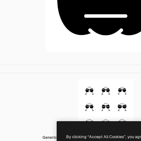
By clicking “Accept All Cookies”, you ag
Generic black fill