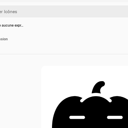
e aucune expr…
ssion