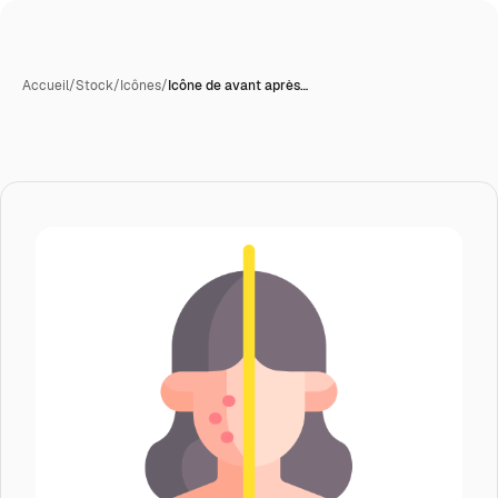
Accueil
/
Stock
/
Icônes
/
Icône de avant après…