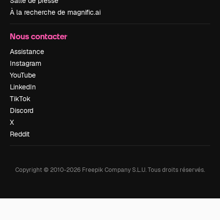
Salle de presse
À la recherche de magnific.ai
Nous contacter
Assistance
Instagram
YouTube
LinkedIn
TikTok
Discord
X
Reddit
Copyright © 2010-
2026
Freepik Company S.L.U.
Tous droits réservés
.