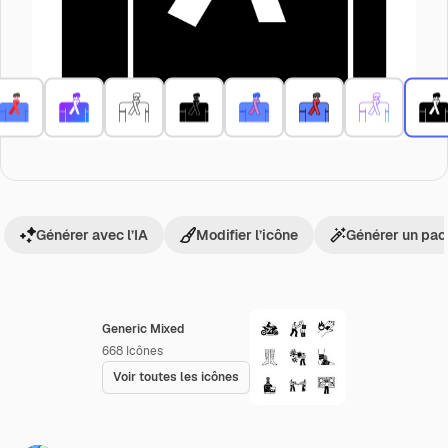
Générer avec l’IA
Modifier l’icône
Générer un pac
Generic Mixed
668
Icônes
Voir toutes les icônes