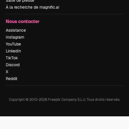
Salle de presse
À la recherche de magnific.ai
Nous contacter
Assistance
Instagram
YouTube
LinkedIn
TikTok
Discord
X
Reddit
Copyright © 2010-
2026
Freepik Company S.L.U.
Tous droits réservés
.