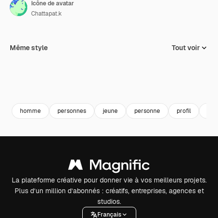
Icône de avatar
Chattapat.k
Même style
Tout voir
homme
personnes
jeune
personne
profil
gar
La plateforme créative pour donner vie à vos meilleurs projets.
Plus d’un million d’abonnés : créatifs, entreprises, agences et
studios.
Français