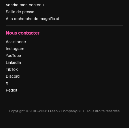
Vendre mon contenu
Salle de presse
À la recherche de magnific.ai
Nous contacter
Assistance
Instagram
YouTube
LinkedIn
TikTok
Discord
X
Reddit
Copyright © 2010-
2026
Freepik Company S.L.U.
Tous droits réservés
.