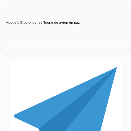
Accueil
/
Stock
/
Icônes
/
Icône de avion en pa…