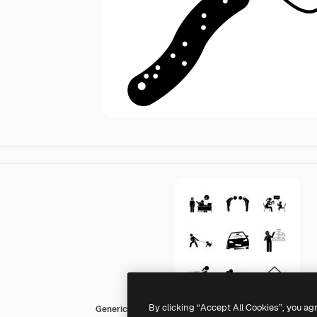
By clicking “Accept All Cookies”, you ag
Generic Others