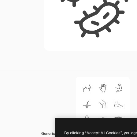
By clicking “Accept All Cookies”, you ag
Generic outline