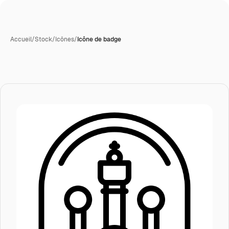
Accueil
/
Stock
/
Icônes
/
Icône de badge