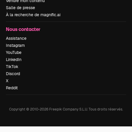
Vendre mon contenu
Salle de presse
À la recherche de magnific.ai
Nous contacter
Assistance
Instagram
YouTube
LinkedIn
TikTok
Discord
X
Reddit
Copyright © 2010-
2026
Freepik Company S.L.U.
Tous droits réservés
.