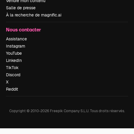
Vendre mon contenu
Salle de presse
À la recherche de magnific.ai
Nous contacter
Assistance
Instagram
YouTube
LinkedIn
TikTok
Discord
X
Reddit
Copyright © 2010-
2026
Freepik Company S.L.U.
Tous droits réservés
.