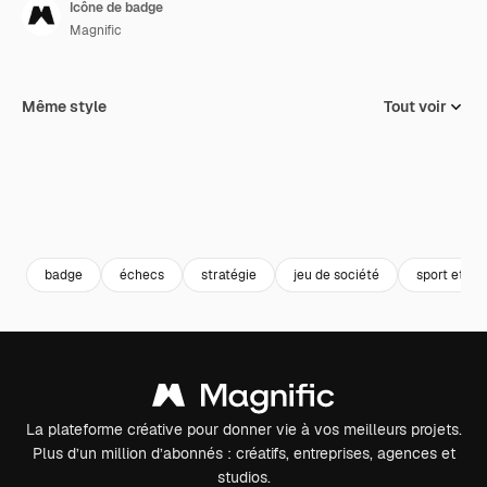
Icône de badge
Magnific
Même style
Tout voir
badge
échecs
stratégie
jeu de société
sport et co
La plateforme créative pour donner vie à vos meilleurs projets.
Plus d’un million d’abonnés : créatifs, entreprises, agences et
studios.