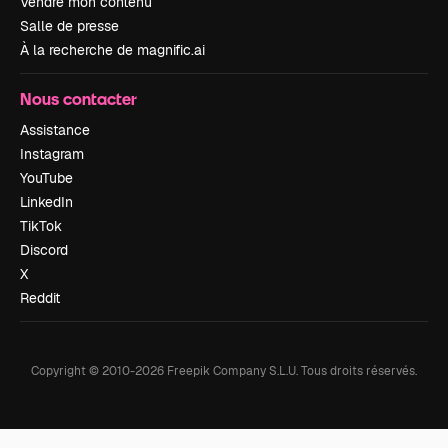
Vendre mon contenu
Salle de presse
À la recherche de magnific.ai
Nous contacter
Assistance
Instagram
YouTube
LinkedIn
TikTok
Discord
X
Reddit
Copyright © 2010-
2026
Freepik Company S.L.U.
Tous droits réservés
.