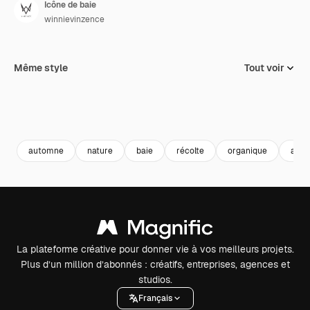
Icône de baie
winnievinzence
Même style
Tout voir
automne
nature
baie
récolte
organique
agri
La plateforme créative pour donner vie à vos meilleurs projets.
Plus d’un million d’abonnés : créatifs, entreprises, agences et
studios.
Français