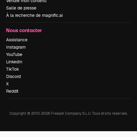
Vendre mon contenu
Salle de presse
À la recherche de magnific.ai
Nous contacter
Assistance
Instagram
YouTube
LinkedIn
TikTok
Discord
X
Reddit
Copyright © 2010-
2026
Freepik Company S.L.U.
Tous droits réservés
.