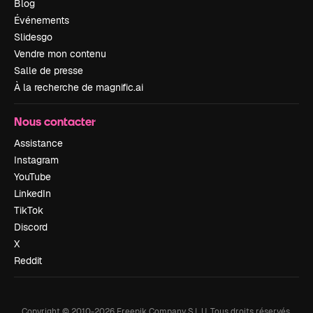
Blog
Événements
Slidesgo
Vendre mon contenu
Salle de presse
À la recherche de magnific.ai
Nous contacter
Assistance
Instagram
YouTube
LinkedIn
TikTok
Discord
X
Reddit
Copyright © 2010-
2026
Freepik Company S.L.U.
Tous droits réservés
.