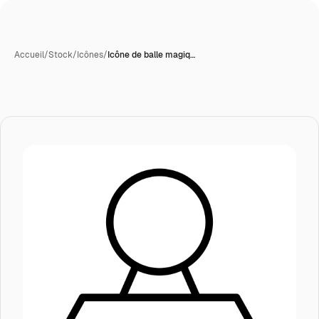
Accueil
/
Stock
/
Icônes
/
Icône de balle magiq…