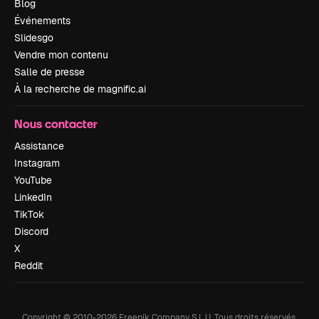
Blog
Événements
Slidesgo
Vendre mon contenu
Salle de presse
À la recherche de magnific.ai
Nous contacter
Assistance
Instagram
YouTube
LinkedIn
TikTok
Discord
X
Reddit
Copyright © 2010-
2026
Freepik Company S.L.U.
Tous droits réservés
.