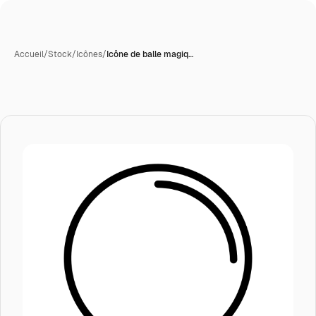
Accueil
/
Stock
/
Icônes
/
Icône de balle magiq…