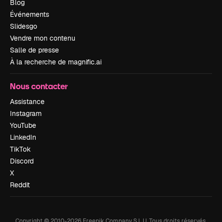
Blog
Événements
Slidesgo
Vendre mon contenu
Salle de presse
À la recherche de magnific.ai
Nous contacter
Assistance
Instagram
YouTube
LinkedIn
TikTok
Discord
X
Reddit
Copyright © 2010-
2026
Freepik Company S.L.U.
Tous droits réservés
.