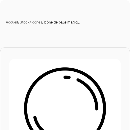
Accueil
/
Stock
/
Icônes
/
Icône de balle magiq…