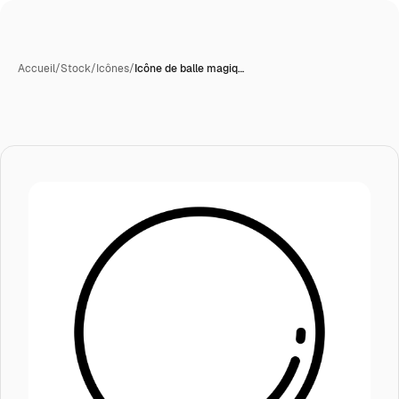
Accueil
/
Stock
/
Icônes
/
Icône de balle magiq…