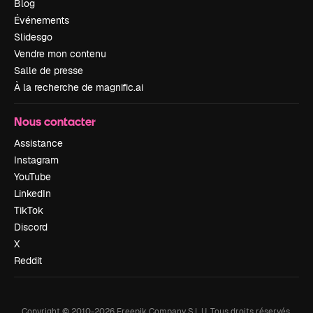
Blog
Événements
Slidesgo
Vendre mon contenu
Salle de presse
À la recherche de magnific.ai
Nous contacter
Assistance
Instagram
YouTube
LinkedIn
TikTok
Discord
X
Reddit
Copyright © 2010-
2026
Freepik Company S.L.U.
Tous droits réservés
.