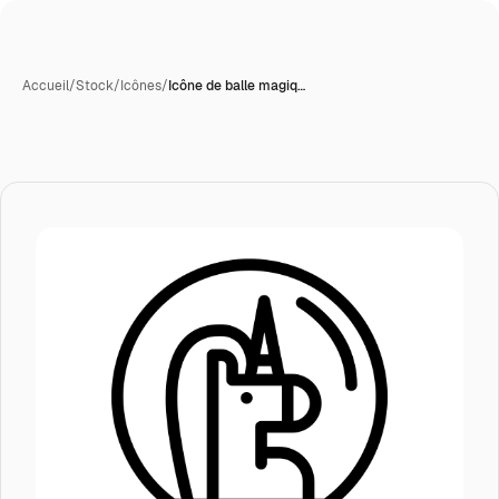
Accueil
/
Stock
/
Icônes
/
Icône de balle magiq…