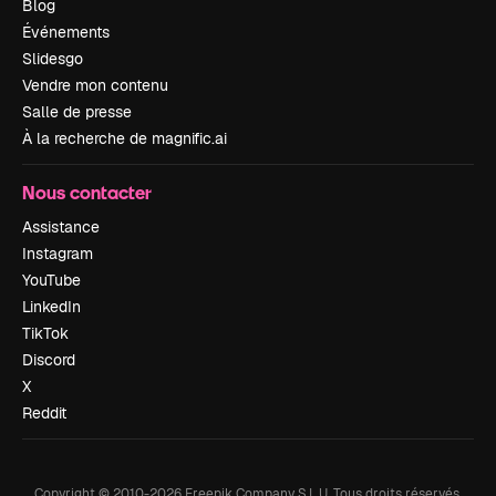
Blog
Événements
Slidesgo
Vendre mon contenu
Salle de presse
À la recherche de magnific.ai
Nous contacter
Assistance
Instagram
YouTube
LinkedIn
TikTok
Discord
X
Reddit
Copyright © 2010-
2026
Freepik Company S.L.U.
Tous droits réservés
.