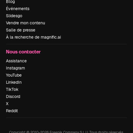
Blog
Événements
Slidesgo
Vendre mon contenu
Salle de presse
À la recherche de magnific.ai
Nous contacter
Assistance
Instagram
YouTube
LinkedIn
TikTok
Discord
X
Reddit
Copyright © 2010-
2026
Freepik Company S.L.U.
Tous droits réservés
.