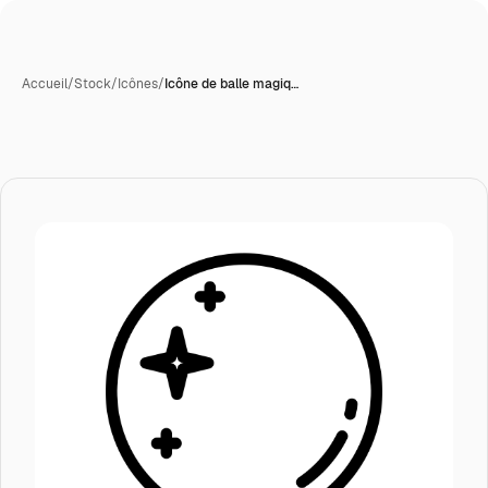
Accueil
/
Stock
/
Icônes
/
Icône de balle magiq…