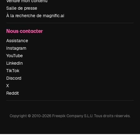
Vendre mon contenu
Salle de presse
À la recherche de magnific.ai
Nous contacter
Assistance
Instagram
YouTube
LinkedIn
TikTok
Discord
X
Reddit
Copyright © 2010-
2026
Freepik Company S.L.U.
Tous droits réservés
.