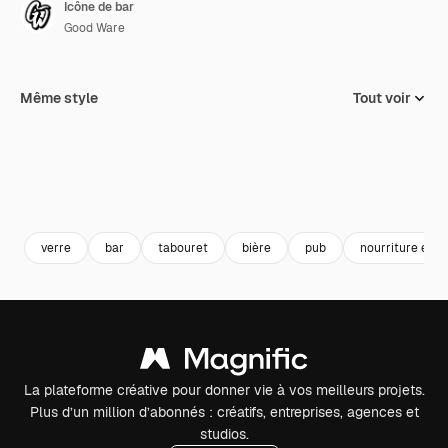
Icône de bar
Good Ware
Même style
Tout voir
verre
bar
tabouret
bière
pub
nourriture et r
La plateforme créative pour donner vie à vos meilleurs projets.
Plus d’un million d’abonnés : créatifs, entreprises, agences et
studios.