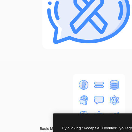
By clicking “Accept All Cookies”, you ag
Basic Miscellany Blue