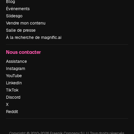
Blog
Événements
Slidesgo
Vendre mon contenu
Salle de presse
À la recherche de magnific.ai
Nous contacter
Assistance
Instagram
YouTube
LinkedIn
TikTok
Discord
X
Reddit
Copyright © 2010-
2026
Freepik Company S.L.U.
Tous droits réservés
.