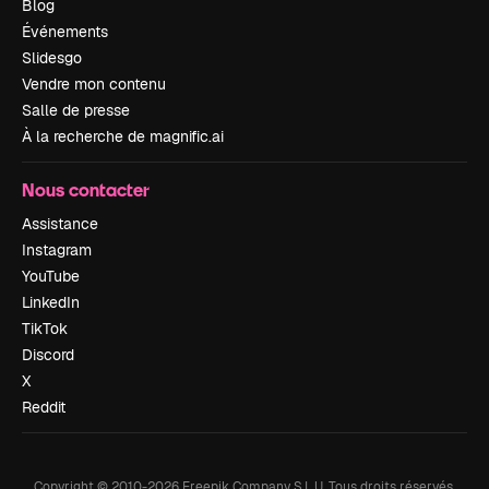
Blog
Événements
Slidesgo
Vendre mon contenu
Salle de presse
À la recherche de magnific.ai
Nous contacter
Assistance
Instagram
YouTube
LinkedIn
TikTok
Discord
X
Reddit
Copyright © 2010-
2026
Freepik Company S.L.U.
Tous droits réservés
.