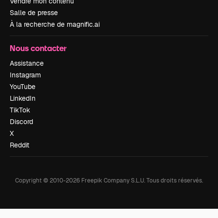
Vendre mon contenu
Salle de presse
À la recherche de magnific.ai
Nous contacter
Assistance
Instagram
YouTube
LinkedIn
TikTok
Discord
X
Reddit
Copyright © 2010-
2026
Freepik Company S.L.U.
Tous droits réservés
.