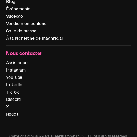
Blog
Événements
Slidesgo
Vendre mon contenu
Salle de presse
À la recherche de magnific.ai
Nous contacter
Assistance
Instagram
YouTube
LinkedIn
TikTok
Discord
X
Reddit
Copyright © 2010-
2026
Freepik Company S.L.U.
Tous droits réservés
.