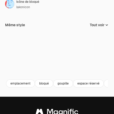
Icône de bloqué
lakonicon
Même style
Tout voir
emplacement
bloqué
goupille
espace réservé
poi