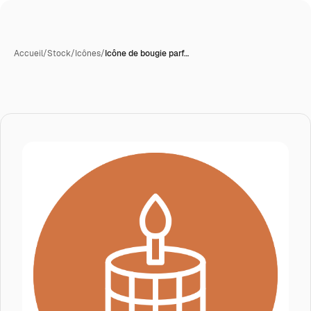
Accueil
/
Stock
/
Icônes
/
Icône de bougie parf…