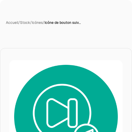
Accueil
/
Stock
/
Icônes
/
Icône de bouton suiv…