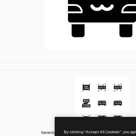
By clicking “Accept All Cookies”, you ag
Generic black fill