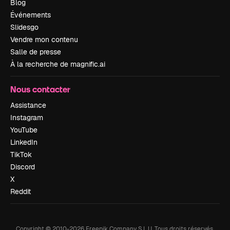
Blog
Événements
Slidesgo
Vendre mon contenu
Salle de presse
À la recherche de magnific.ai
Nous contacter
Assistance
Instagram
YouTube
LinkedIn
TikTok
Discord
X
Reddit
Copyright © 2010-
2026
Freepik Company S.L.U.
Tous droits réservés
.