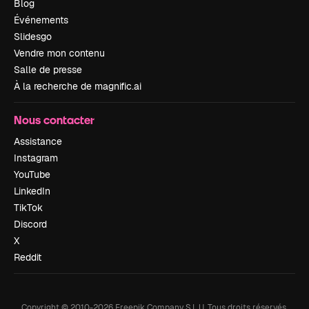
Blog
Événements
Slidesgo
Vendre mon contenu
Salle de presse
À la recherche de magnific.ai
Nous contacter
Assistance
Instagram
YouTube
LinkedIn
TikTok
Discord
X
Reddit
Copyright © 2010-
2026
Freepik Company S.L.U.
Tous droits réservés
.