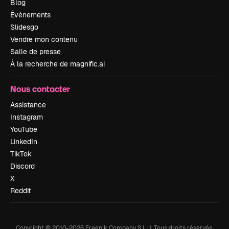
Blog
Événements
Slidesgo
Vendre mon contenu
Salle de presse
À la recherche de magnific.ai
Nous contacter
Assistance
Instagram
YouTube
LinkedIn
TikTok
Discord
X
Reddit
Copyright © 2010-
2026
Freepik Company S.L.U.
Tous droits réservés
.