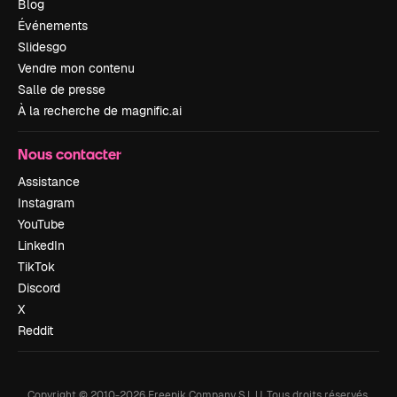
Blog
Événements
Slidesgo
Vendre mon contenu
Salle de presse
À la recherche de magnific.ai
Nous contacter
Assistance
Instagram
YouTube
LinkedIn
TikTok
Discord
X
Reddit
Copyright © 2010-
2026
Freepik Company S.L.U.
Tous droits réservés
.